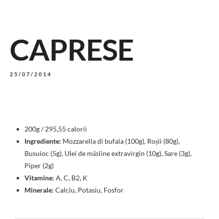
CAPRESE
25/07/2014
200g / 295,55 calorii
Ingrediente:
Mozzarella di bufala (100g), Roșii (80g),
Busuioc (5g), Ulei de măsline extravirgin (10g), Sare (3g),
Piper (2g)
Vitamine:
A, C, B2, K
Minerale:
Calciu, Potasiu, Fosfor